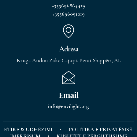
+355696864419
+355696091019
Adresa
Rruga Andon Zako Cajupi. Berat Shqipëri, AL
Email
info@envilight.org
ETIKE & UDHËZIMI
POLITIKA E PRIVATËSISË
IMPRESSUM
KUSHTET E PËRGJITHSHME