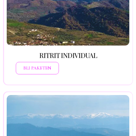
transformimi të thellë. Çlirohen ngarkesa
karmike, trauma emocionale dhe bllokime që
pengojnë rrjedhën e jetës. Aktivizohen
intuita, dhuntitë e shpirtit dhe lidhja me
thelbin tënd. Një rikthim në vetvete – aty ku
drita bëhet udhërrëfyesi yt.
Kontributi: 600 €
RITRIT INDIVIDUAL
BLI PAKETEN
Familja është fusha ku trashëgohen plagët –
por edhe forca që mund t’i shërojë
Një proces transformimi shpirtëror në malin
e shenjtë, ku çlirohen energjitë e trashëguara,