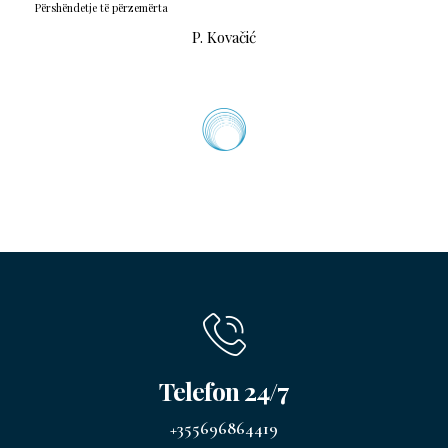
Përshëndetje të përzemërta
P. Kovačić
Telefon 24/7
+355696864419