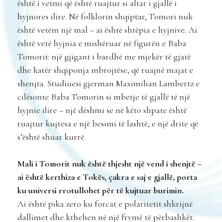
është i vetmi që është ruajtur si altar i gjallë i
hyjnores ilire. Në folklorin shqiptar, Tomori nuk
është vetëm një mal – ai është shtëpia e hyjnive. Ai
është vetë hyjnia e mishëruar në figurën e Baba
Tomorit: një gjigant i bardhë me mjekër të gjatë
dhe katër shqiponja mbrojtëse, që ruajnë majat e
shenjta. Studiuesi gjerman Maximilian Lambertz e
cilësonte Baba Tomorin si mbetje të gjallë të një
hyjnie ilire – një dëshmi se në këto shpate është
ruajtur kujtesa e një besimi të lashtë, e një drite që
s’është shuar kurrë.
Mali i Tomorit nuk është thjesht një vend i shenjtë –
ai është kerthiza e Tokës, çakra e saj e gjallë, porta
ku universi rrotullohet për të kujtuar burimin.
Ai është pika zero ku forcat e polaritetit shkrijnë
dallimet dhe kthehen në një frymë të përbashkët.