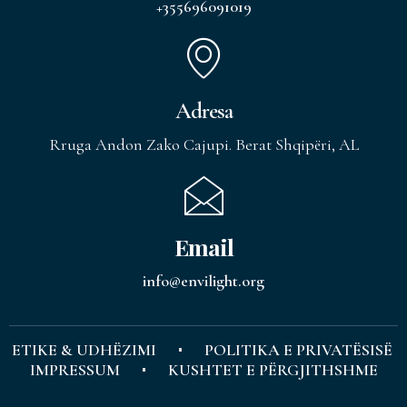
+355696091019
Adresa
Rruga Andon Zako Cajupi. Berat Shqipëri, AL
Email
info@envilight.org
ETIKE & UDHËZIMI
POLITIKA E PRIVATËSISË
IMPRESSUM
KUSHTET E PËRGJITHSHME