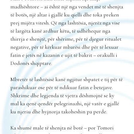
madhështore – ai është një nga vendet më të shenjta
të botës, një altar i gjallë ku qielli dhe toka preken
prej mijëra vitesh. Që nga lashtësia, njerëz nga vise
të largëta kanë ardhur këtu, të udhëhequr nga
thirrja e shenjtë, për shërime, për të djegur ritualet
negative, për të kërkuar mbarësi dhe për të lexuar
fatin e jetës në kazanin e ujit të bakrit – orakulli i
Dodonës shqiptare.
Mbretër të lashtësisë kanë ngjitur shpatet e tij për të
parashikuar ose për të ndikuar fatin e betejave.
Shkrime dhe legjenda të vjetra dëshmojnë se ky
mal ka qenë qendër pelegrinazhi, një vatër e gjallë
ku njeriu dhe hyjnorja takoheshin pa perde.
Ka shumë male të shenjta në botë – por Tomori