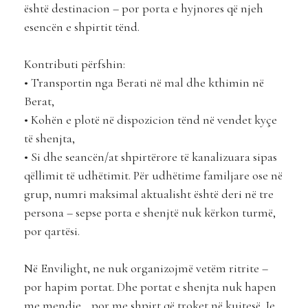
është destinacion – por porta e hyjnores që njeh
esencën e shpirtit tënd.
Kontributi përfshin:
• Transportin nga Berati në mal dhe kthimin në
Berat,
• Kohën e plotë në dispozicion tënd në vendet kyçe
të shenjta,
• Si dhe seancën/at shpirtërore të kanalizuara sipas
qëllimit të udhëtimit. Për udhëtime familjare ose në
grup, numri maksimal aktualisht është deri në tre
persona – sepse porta e shenjtë nuk kërkon turmë,
por qartësi.
Në Envilight, ne nuk organizojmë vetëm ritrite –
por hapim portat. Dhe portat e shenjta nuk hapen
me mendje… por me shpirt që troket në kujtesë. Je