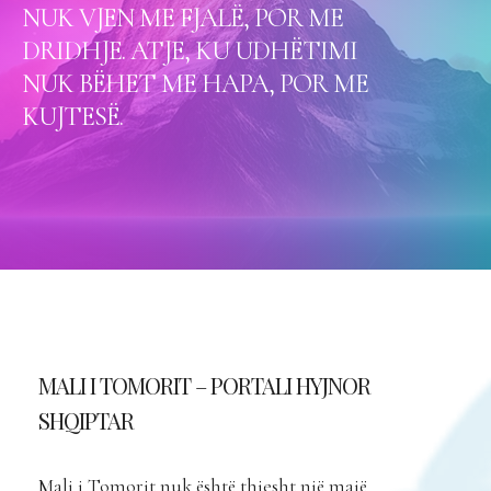
NUK VJEN ME FJALË, POR ME
DRIDHJE. ATJE, KU UDHËTIMI
NUK BËHET ME HAPA, POR ME
KUJTESË.
MALI I TOMORIT – PORTALI HYJNOR
SHQIPTAR
Mali i Tomorit nuk është thjesht një majë