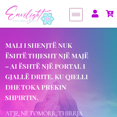
MALI I SHENJTË NUK
ËSHTË THJESHT NJË MAJË
– AI ËSHTË NJË PORTAL I
GJALLË DRITE, KU QIELLI
DHE TOKA PREKIN
SHPIRTIN.
ATJE, NË TOMORR, THIRRJA