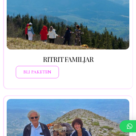
transformohet karma familjare dhe rikthehet
harmonia mes brezave. Shërohen lidhje të
padukshme dhe hapet një rrugë më e pastër
për ty, fëmijët dhe brezat që do të vijnë. Një
shkëputje e vetëdijshme nga zinxhirët e së
shkuarës – për të mos trashëguar më plagë,
por paqe dhe vetëdije.
Kontributi: 1200 €
RITRIT FAMILJAR
BLI PAKETEN
Hapësira ku shpirtrat bashkohen dhe krijojnë
një rezonancë që mali e njeh