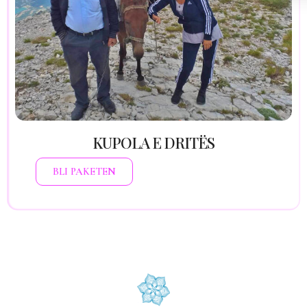
Një ritrit i kanalizuar në malin e shenjtë, ku
energjia e grupit amplifikon transformimin e
secilit pjesëmarrës. Përmes pastrimit dhe
fuqizimit kolektiv, ritualeve shpirtërore dhe
harmonizimit me malet e qiellin, zgjohet një
lidhje më e thellë me sinjalet e shpirtit. Një
përvojë bashkimi dhe rezonance, ku çdo
shpirt bëhet pasqyrë dhe forcë për tjetrin.
Kontributi: 1200 € (për deri në 3 persona)
KUPOLA E DRITËS
BLI PAKETEN