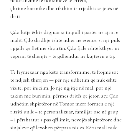
neutralizime të ndikimeve të errëta,
çlirime karmike dhe rikthim të rrjedhës së jetës në
dritë.
Çdo lutje është dëgjuar si tingull i pastër në ajrin e
malit. Çdo dridhje është ndier në esencë, si një puls
i gjallë që flet me shpirtin. Çdo fjalë është kthyer në
veprim të shenjtë – të gdhendur në kujtesën e tij.
Të frymëzuar nga këto transformime, të ftojmë sot
të ndjesh thirrjen — për një udhëtim që nuk është
vizitë, por iniciim. Jo një ngjitje në mal, por një
takim me burimin, përmes dritës që jeton aty. Çdo
udhëtim shpirtëror në Tomor merr formën e një
ritriti unik – të personalizuar, familjar ose në grup
– i përshtatur sipas qëllimit, nevojës shpirtërore dhe
sinjaleve që lexohen përpara nisjes. Këtu mali nuk