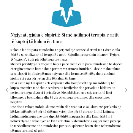
Ngjyrat, gjuha e shpirtit: Si më ndihmoi terapia e artit
të kuptoj të kaluarën time
Kohët e fundit pata mundësinë të përjetoj një seancë shërimi me Evisin e cila
është e specializuar në terapinë e artit. Zgjodha programin intensiv “Ngjyra
& Vizione”, i cili përbëhet nga tre hapa.
Më bëri përshtypje të veçantë hapi i parë, në të cilin pata mundësinë të shpreh
energjinë time të brendshme përmes vizatimeve intuitive. Ishte e mahnitshme
se si shpirti im fliste përmes ngjyrave dhe formave në letër, duke zbuluar
njohuri të reja për veten dhe të kaluarën time.
Evisi është një terapiste arti empatike dhe kompetente qe më ndihmoj të
kuptoj më mirë modelet e të vjetra të fëmijërisë dhe përvojat e hidhura të
perjetuara nga divorci i prindërve. Me mbështetjen e saj, arrita të liroj
bllokimet e brendshme dhe të çlirohem nga mendimet dhe emocionet
negative.
Unë do ta rekomandoja shumë Evisin dhe seancat e saj shëruese për këdo që
kërkon një mënyrë për të shëruar veten dhe për të çliruar fuqitë krijuese.
Lidhja midis ngjyrave dhe shpirtit është magjepsëse dhe Evisi është një
udhërrëfyese e shkëlqyer në këtë udhëtim. Faleminderit asaj për këtë përvojë
të mrekullueshme dhe mundësinë për të eksploruar botën time të brendshme
përmes terapisë së artit.