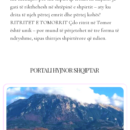
gati të rikthehesh në shtëpinë e shpirtit – aty ku
drita të njeh përtej emrit dhe përtej kohës?
RITRITET E TOMORRIT Çdo ritrit në Tomor
është unik – por mund të përjetohet në tre forma të
ndryshme, sipas thirrjes shpirtërore që ndien.
PORTALI HYJNOR SHQIPTAR
Takim me praninë hyjnore – aty ku iluzioni
tretet dhe kujtesa e shpirtit zgjohet
Një ritrit i personalizuar në malin e shenjtë,
ku çdo hap bëhet proces çlirimi, shërimi dhe