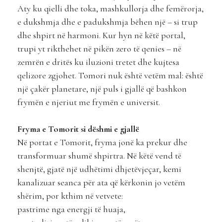
Aty ku qielli dhe toka, mashkullorja dhe femërorja,
e dukshmja dhe e padukshmja bëhen një – si trup
dhe shpirt në harmoni. Kur hyn në këtë portal,
trupi yt rikthehet në pikën zero të qenies – në
zemrën e dritës ku iluzioni tretet dhe kujtesa
qelizore zgjohet. Tomori nuk është vetëm mal: është
një çakër planetare, një puls i gjallë që bashkon
frymën e njeriut me frymën e universit.
Fryma e Tomorit si dëshmi e gjallë
Në portat e Tomorit, fryma jonë ka prekur dhe
transformuar shumë shpirtra. Në këtë vend të
shenjtë, gjatë një udhëtimi dhjetëvjeçar, kemi
kanalizuar seanca për ata që kërkonin jo vetëm
shërim, por kthim në vetvete:
pastrime nga energji të huaja,