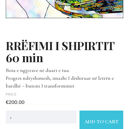
RRËFIMI I SHPIRTIT
60 min
Bota e ngjyrave në duart e tua.
Progres ndryshimesh, imazhi I dëshiruar në letrën e
bardhë – butoni I transformimit
PRICE
€
200.00
ADD TO CART