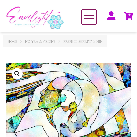
HOME
NGJYRA & VIZIONE
RRËFIMI I SHPIRTIT 60 MIN