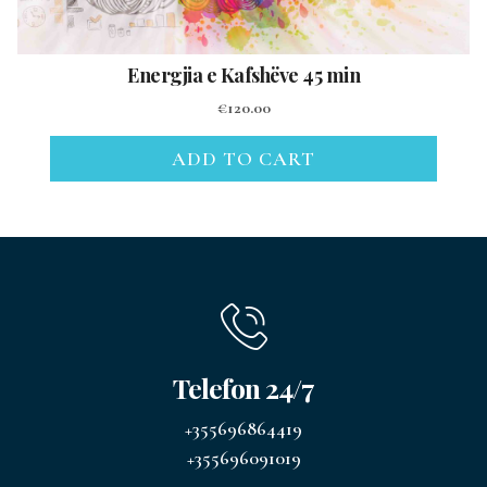
Energjia e Kafshëve 45 min
€
120.00
ADD TO CART
Telefon 24/7
+355696864419
+355696091019