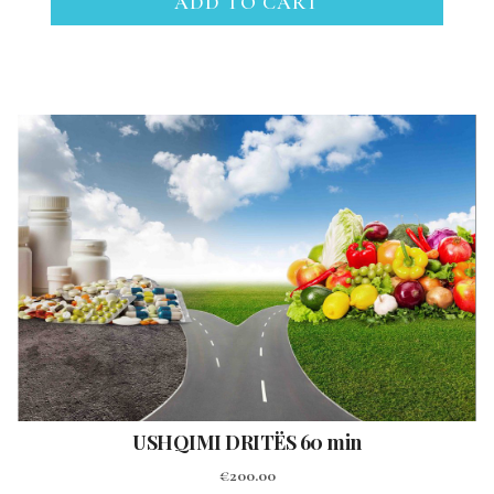
ADD TO CART
USHQIMI DRITËS 60 min
€
200.00