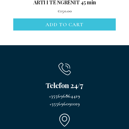
ARTI I TË NGRËNIT 45 min
€
150.00
ADD TO CART
Telefon 24/7
+355696864419
+355696091019