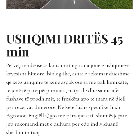
USHQIMI DRITËS 45
min
Përveç rëndësisë së konsumit nga ana jonë e ushqimeve
kryesisht bimore, biologjike, është e rekomandueshme
që këto ushqime të kenë aspak ose sa më pak kimikate,
të jenë të patejpërpunuara, natyrale dhe sa më afër
fushave të prodhimit, të freskëta apo të thara në diell
për rezervat dimërore. Në këtë fushë specifike Inxh.
Agronon Engjëll Qato me përvojat e tij shumëvjeçare,
jep rekomandimet e duhura per cdo individuanë
shërbimin tuaj.