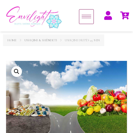
HOME
USHQIMI & SHËNDETI
USHQIMI DRITËS 45 MIN