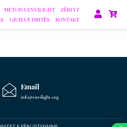
METODA ENVILIGHT
ZËRI YT
KE
GJUHA E DRITËS
KONTAKT
Email
info@envilight.org
SHTET E PËRGJITHSHME