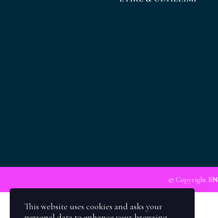
© Copyright
EN
This website uses cookies and asks your
personal data to enhance your browsing