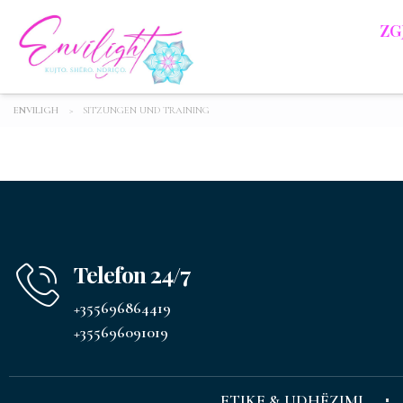
ZG
ENVILIGH
>
SITZUNGEN UND TRAINING
Telefon 24/7
+355696864419
+355696091019
ETIKE & UDHËZIMI