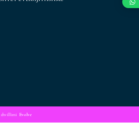
 zhvillimi
Evolve