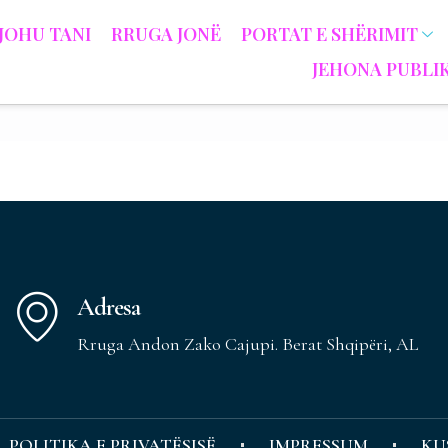
JOHU TANI
RRUGA JONË
PORTAT E SHËRIMIT
JEHONA PUBLI
Adresa
Rruga Andon Zako Cajupi. Berat Shqipëri, AL
POLITIKA E PRIVATËSISË
IMPRESSUM
KU