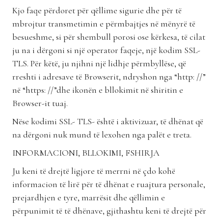
Kjo faqe përdoret për qëllime sigurie dhe për të
mbrojtur transmetimin e përmbajtjes në mënyrë të
besueshme, si për shembull porosi ose kërkesa, të cilat
ju na i dërgoni si një operator faqeje, një kodim SSL-
TLS. Për këtë, ju njihni një lidhje përmbyllëse, që
rreshti i adresave të Browserit, ndryshon nga “http: //”
në “https: //”dhe ikonën e bllokimit në shiritin e
Browser-it tuaj.
Nëse kodimi SSL- TLS- është i aktivizuar, të dhënat që
na dërgoni nuk mund të lexohen nga palët e treta.
INFORMACIONI, BLLOKIMI, FSHIRJA
Ju keni të drejtë ligjore të merrni në çdo kohë
informacion të lirë për të dhënat e ruajtura personale,
prejardhjen e tyre, marrësit dhe qëllimin e
përpunimit të të dhënave, gjithashtu keni të drejtë për