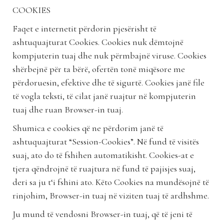
COOKIES
Faqet e internetit përdorin pjesërisht të
ashtuquajturat Cookies. Cookies nuk dëmtojnë
kompjuterin tuaj dhe nuk përmbajnë viruse. Cookies
shërbejnë për ta bërë, ofertën tonë miqësore me
përdoruesin, efektive dhe të sigurtë. Cookies janë file
të vogla teksti, të cilat janë ruajtur në kompjuterin
tuaj dhe ruan Browser-in tuaj.
Shumica e cookies që ne përdorim janë të
ashtuquajturat “Session-Cookies”. Në fund të visitës
suaj, ato do të fshihen automatikisht. Cookies-at e
tjera qëndrojnë të ruajtura në fund të pajisjes suaj,
deri sa ju t‘i fshini ato. Këto Cookies na mundësojnë të
rinjohim, Browser-in tuaj në viziten tuaj të ardhshme.
Ju mund të vendosni Browser-in tuaj, që të jeni të