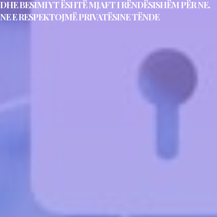
DHE BESIMI YT ËSHTË MJAFT I RËNDËSISHËM PËR NE.
NE E RESPEKTOJMË PRIVATËSINE TËNDE