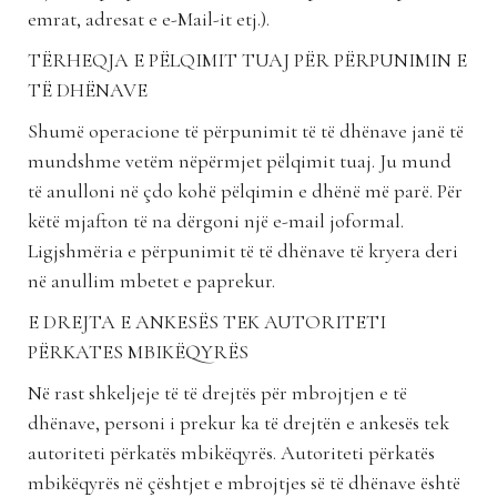
emrat, adresat e e-Mail-it etj.).
TËRHEQJA E PËLQIMIT TUAJ PËR PËRPUNIMIN E
TË DHËNAVE
Shumë operacione të përpunimit të të dhënave janë të
mundshme vetëm nëpërmjet pëlqimit tuaj. Ju mund
të anulloni në çdo kohë pëlqimin e dhënë më parë. Për
këtë mjafton të na dërgoni një e-mail joformal.
Ligjshmëria e përpunimit të të dhënave të kryera deri
në anullim mbetet e paprekur.
E DREJTA E ANKESËS TEK AUTORITETI
PËRKATES MBIKËQYRËS
Në rast shkeljeje të të drejtës për mbrojtjen e të
dhënave, personi i prekur ka të drejtën e ankesës tek
autoriteti përkatës mbikëqyrës. Autoriteti përkatës
mbikëqyrës në çështjet e mbrojtjes së të dhënave është