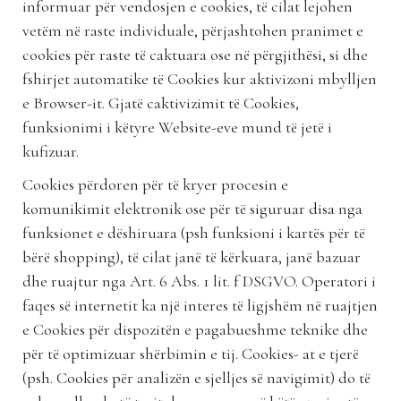
informuar për vendosjen e cookies, të cilat lejohen
vetëm në raste individuale, përjashtohen pranimet e
cookies për raste të caktuara ose në përgjithësi, si dhe
fshirjet automatike të Cookies kur aktivizoni mbylljen
e Browser-it. Gjatë caktivizimit të Cookies,
funksionimi i këtyre Website-eve mund të jetë i
kufizuar.
Cookies përdoren për të kryer procesin e
komunikimit elektronik ose për të siguruar disa nga
funksionet e dëshiruara (psh funksioni i kartës për të
bërë shopping), të cilat janë të kërkuara, janë bazuar
dhe ruajtur nga Art. 6 Abs. 1 lit. f DSGVO. Operatori i
faqes së internetit ka një interes të ligjshëm në ruajtjen
e Cookies për dispozitën e pagabueshme teknike dhe
për të optimizuar shërbimin e tij. Cookies- at e tjerë
(psh. Cookies për analizën e sjelljes së navigimit) do të