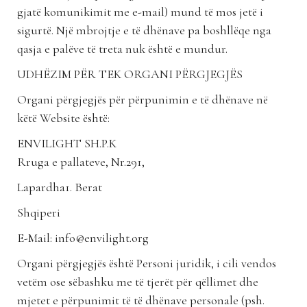
gjatë komunikimit me e-mail) mund të mos jetë i
sigurtë. Një mbrojtje e të dhënave pa boshllëqe nga
qasja e palëve të treta nuk është e mundur.
UDHËZIM PËR TEK ORGANI PËRGJEGJËS
Organi përgjegjës për përpunimin e të dhënave në
këtë Website është:
ENVILIGHT SH.P.K
Rruga e pallateve, Nr.291,
Lapardha1. Berat
Shqiperi
E-Mail: info@envilight.org
Organi përgjegjës është Personi juridik, i cili vendos
vetëm ose sëbashku me të tjerët për qëllimet dhe
mjetet e përpunimit të të dhënave personale (psh.