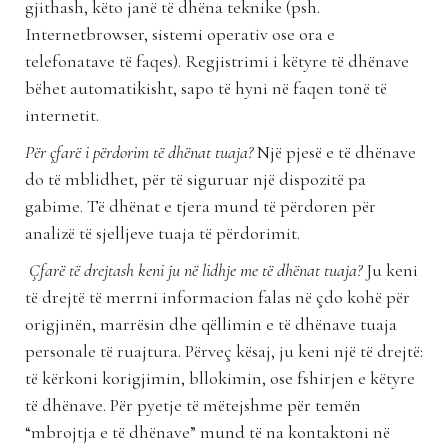
gjithash, këto janë të dhëna teknike (psh.
Internetbrowser, sistemi operativ ose ora e
telefonatave të faqes). Regjistrimi i këtyre të dhënave
bëhet automatikisht, sapo të hyni në faqen tonë të
internetit.
Për çfarë i përdorim të dhënat tuaja?
Një pjesë e të dhënave
do të mblidhet, për të siguruar një dispozitë pa
gabime. Të dhënat e tjera mund të përdoren për
analizë të sjelljeve tuaja të përdorimit.
Çfarë të drejtash keni ju në lidhje me të dhënat tuaja?
Ju keni
të drejtë të merrni informacion falas në çdo kohë për
origjinën, marrësin dhe qëllimin e të dhënave tuaja
personale të ruajtura. Përveç kësaj, ju keni një të drejtë:
të kërkoni korigjimin, bllokimin, ose fshirjen e këtyre
të dhënave. Për pyetje të mëtejshme për temën
“mbrojtja e të dhënave” mund të na kontaktoni në