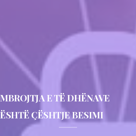
MBROJTJA E TË DHËNAVE
ËSHTË ÇËSHTJE BESIMI