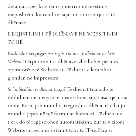
detajuara për këtë temë, i merrni në tekstin e
mëposhtëm, ku renditet sqarimi i mbrojtjes së të
dhënave.
REGJISTRIMI I TË DHËNAVE NË WEBSITE-IN
TONË
Kush është përgjegjës për regjistrimin e të dhënave në këtë
Website?
Përpunimi i të dhënave, zhvillohet përmes
operatorëve të Website-it. Të dhëna e kontaktit,
gjenden në Impressum.
Si i mbledhim të dhënat tuaja?
Të dhënat tuaja do të
mblidhen në mënyre të njëanëshme, sipas asaj që ju na
thoni. Këtu, psh mund të tregtosh të dhëna, të cilat ju
mund ti jepni në një formular kontakti. Të dhënat e
tjera do të regjistrohen automatikisht, kur të vizitoni
Website-in përmes sistemit tonë të IT-së. Para së