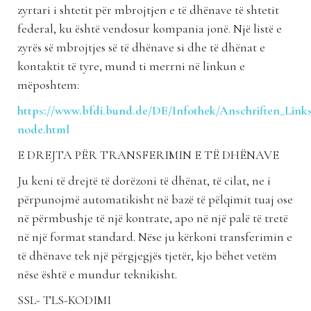
zyrtari i shtetit për mbrojtjen e të dhënave të shtetit
federal, ku është vendosur kompania jonë. Një listë e
zyrës së mbrojtjes së të dhënave si dhe të dhënat e
kontaktit të tyre, mund ti merrni në linkun e
mëposhtem:
https://www.bfdi.bund.de/DE/Infothek/Anschriften_Links/
node.html
E DREJTA PËR TRANSFERIMIN E TË DHËNAVE
Ju keni të drejtë të dorëzoni të dhënat, të cilat, ne i
përpunojmë automatikisht në bazë të pëlqimit tuaj ose
në përmbushje të një kontrate, apo në një palë të tretë
në një format standard. Nëse ju kërkoni transferimin e
të dhënave tek një përgjegjës tjetër, kjo bëhet vetëm
nëse është e mundur teknikisht.
SSL- TLS-KODIMI