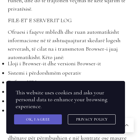
ruhen, dhe do të trajtohen veçmas në këtë sqarim të
privatësisë.
FILE-ET E SERVERIT LOG
Ofruesi i faqeve mbledh dhe ruan automatikisht
informacione në të ashtuquajturat skedarë logesh
serverash, të cilat na i transmeton Browser-i juaj
automatikisht. Këto janë:
Lloji i Browser-it dhe versioni Browser-it
Sistemi i përdorshmëm operativ
Referer URL
Hostname i trurit të kompjuterit
This website uses cookies and asks your
personal data to enhance your browsing
ora e kërkesës së serverit
experience.
adresa IP-së
OK, I AGREE
PRIVACY POLICY
Baza për përpunimin e të dhënave, është sipas nenit. 6
SQ
Abs. 1 lit. f DSGVO, i cili lejon përpunimin e të
dhënave për përmbushjen e një kontrate ose masave