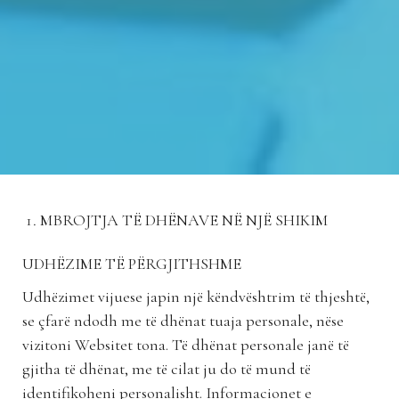
MBROJTJA TË DHËNAVE NË NJË SHIKIM
UDHËZIME TË PËRGJITHSHME
Udhëzimet vijuese japin një këndvështrim të thjeshtë,
se çfarë ndodh me të dhënat tuaja personale, nëse
vizitoni Websitet tona. Të dhënat personale janë të
gjitha të dhënat, me të cilat ju do të mund të
identifikoheni personalisht. Informacionet e