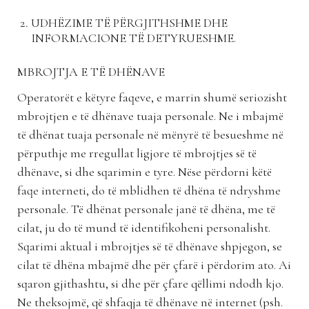
UDHËZIME TË PËRGJITHSHME DHE
INFORMACIONE TË DETYRUESHME.
MBROJTJA E TË DHËNAVE
Operatorët e këtyre faqeve, e marrin shumë seriozisht
mbrojtjen e të dhënave tuaja personale. Ne i mbajmë
të dhënat tuaja personale në mënyrë të besueshme në
përputhje me rregullat ligjore të mbrojtjes së të
dhënave, si dhe sqarimin e tyre. Nëse përdorni këtë
faqe interneti, do të mblidhen të dhëna të ndryshme
personale. Të dhënat personale janë të dhëna, me të
cilat, ju do të mund të identifikoheni personalisht.
Sqarimi aktual i mbrojtjes së të dhënave shpjegon, se
cilat të dhëna mbajmë dhe për çfarë i përdorim ato. Ai
sqaron gjithashtu, si dhe për çfare qëllimi ndodh kjo.
Ne theksojmë, që shfaqja të dhënave në internet (psh.