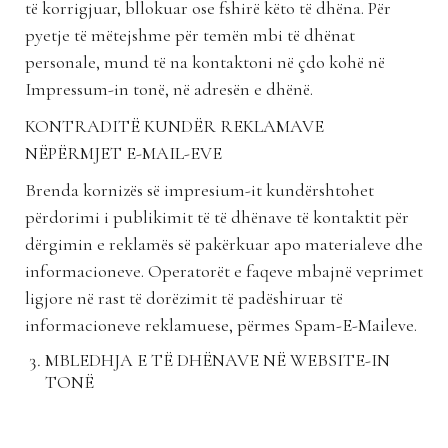
të korrigjuar, bllokuar ose fshirë këto të dhëna. Për
pyetje të mëtejshme për temën mbi të dhënat
personale, mund të na kontaktoni në çdo kohë në
Impressum-in tonë, në adresën e dhënë.
KONTRADITË KUNDËR REKLAMAVE
NËPËRMJET E-MAIL-EVE
Brenda kornizës së impresium-it kundërshtohet
përdorimi i publikimit të të dhënave të kontaktit për
dërgimin e reklamës së pakërkuar apo materialeve dhe
informacioneve. Operatorët e faqeve mbajnë veprimet
ligjore në rast të dorëzimit të padëshiruar të
informacioneve reklamuese, përmes Spam-E-Maileve.
MBLEDHJA E TË DHËNAVE NË WEBSITE-IN
TONË