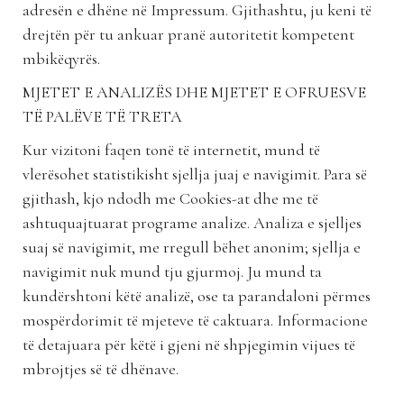
adresën e dhëne në Impressum. Gjithashtu, ju keni të
drejtën për tu ankuar pranë autoritetit kompetent
mbikëqyrës.
MJETET E ANALIZËS DHE MJETET E OFRUESVE
TË PALËVE TË TRETA
Kur vizitoni faqen tonë të internetit, mund të
vlerësohet statistikisht sjellja juaj e navigimit. Para së
gjithash, kjo ndodh me Cookies-at dhe me të
ashtuquajtuarat programe analize. Analiza e sjelljes
suaj së navigimit, me rregull bëhet anonim; sjellja e
navigimit nuk mund tju gjurmoj. Ju mund ta
kundërshtoni këtë analizë, ose ta parandaloni përmes
mospërdorimit të mjeteve të caktuara. Informacione
të detajuara për këtë i gjeni në shpjegimin vijues të
mbrojtjes së të dhënave.