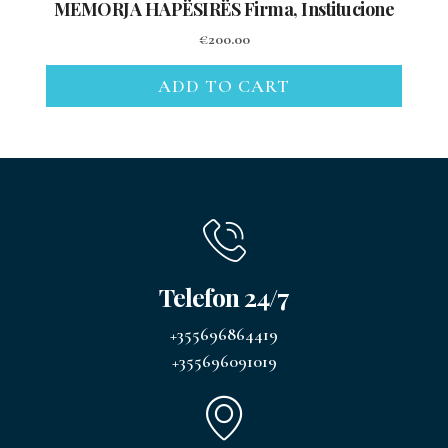
MEMORJA HAPËSIRËS Firma, Institucione
€
200.00
ADD TO CART
Telefon 24/7
+355696864419
+355696091019