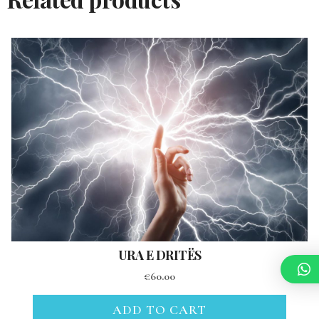
URA E DRITËS
€
60.00
ADD TO CART