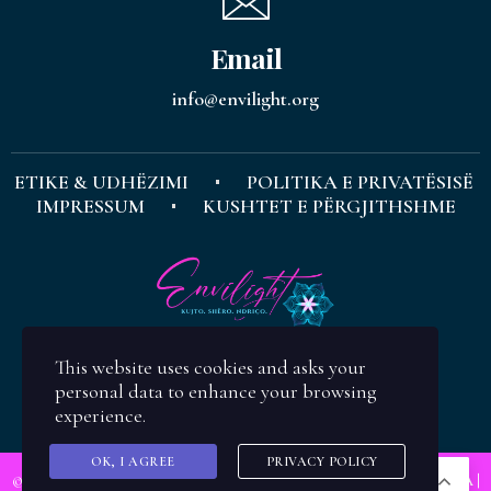
Email
info@envilight.org
ETIKE & UDHËZIMI
POLITIKA E PRIVATËSISË
IMPRESSUM
KUSHTET E PËRGJITHSHME
This website uses cookies and asks your
personal data to enhance your browsing
experience.
OK, I AGREE
PRIVACY POLICY
SQ
© Copyright
ENVILIGHT
| Koncepti & Design:
Evis Zajmi Ramusholli M.A
|