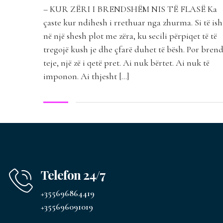
– KUR ZËRI I BRENDSHËM NIS TË FLASË Ka
çaste kur ndihesh i rrethuar nga zhurma. Si të ish
në një shesh plot me zëra, ku secili përpiqet të të
tregojë kush je dhe çfarë duhet të bësh. Por bren
teje, një zë i qetë pret. Ai nuk bërtet. Ai nuk të
imponon. Ai thjesht […]
Telefon 24/7
+355696864419
+355696091019