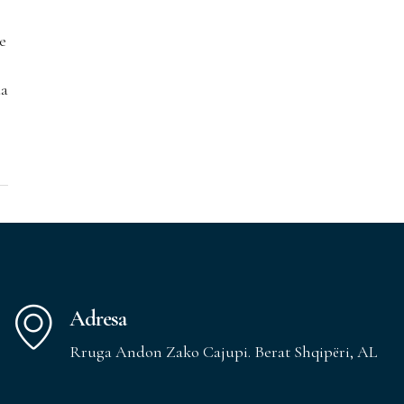
e
da
Adresa
Rruga Andon Zako Cajupi. Berat Shqipëri, AL