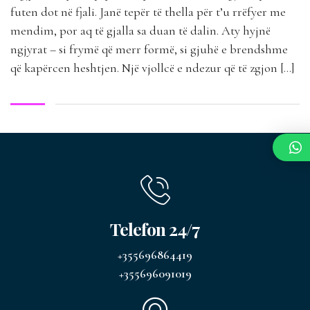
futen dot në fjali. Janë tepër të thella për t’u rrëfyer me
mendim, por aq të gjalla sa duan të dalin. Aty hyjnë
ngjyrat – si frymë që merr formë, si gjuhë e brendshme
që kapërcen heshtjen. Një vjollcë e ndezur që të zgjon […]
Telefon 24/7
+355696864419
+355696091019